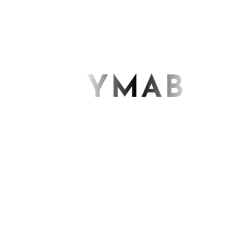
autres. »
Je mets des mots sur ce que je ressens.
Il est normal d’éprouver des émotions
Je me traite respect.
J’ai conscience de mes forces
INYMAB
Mes qualités sont formidables
Je suis apprécié et aimé
Les erreurs font partie de la réussite
« J’exprime mes émotions. »
j’imagine ce que je peux créer
je réalise mes objectifs facilement
je prends plaisir dans ce que je fais
Je vis dans l’instant présent
Je suis en harmonie avec moi-même
Ma vie est une bénédiction.